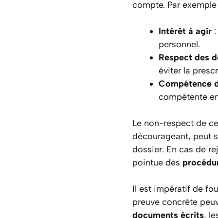
compte. Par exemple 
Intérêt à agir
:
personnel.
Respect des d
éviter la prescr
Compétence de
compétente en 
Le non-respect de ces 
décourageant, peut so
dossier. En cas de r
pointue des
procédur
Il est impératif de fo
preuve concrète peuve
documents écrits
, l