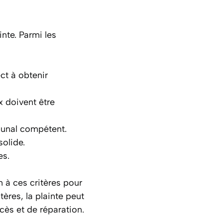
nte. Parmi les
ect à obtenir
x doivent être
ibunal compétent.
solide.
es.
n à ces critères pour
ères, la plainte peut
cès et de réparation.