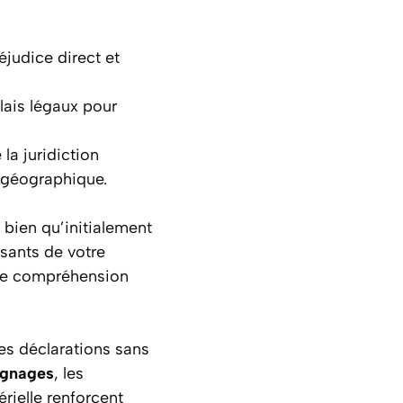
éjudice direct et
élais légaux pour
la juridiction
n géographique.
, bien qu’initialement
isants de votre
une compréhension
Les déclarations sans
gnages
, les
rielle renforcent