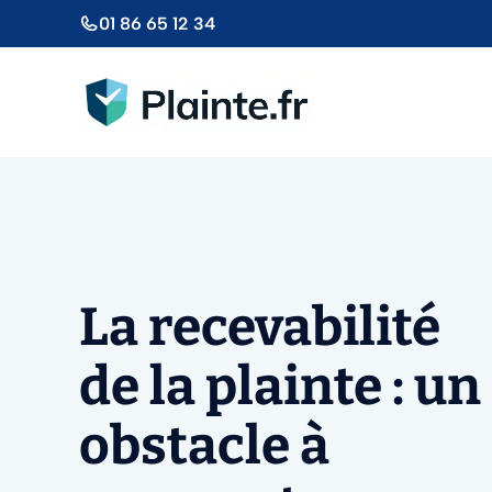
Aller
01 86 65 12 34
au
contenu
La recevabilité
de la plainte : un
obstacle à