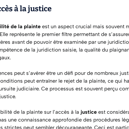
cès à la justice
lité de la plainte
est un aspect crucial mais souvent
Elle représente le premier filtre permettant de s’assure
tères avant de pouvoir être examinée par une juridictio
pétence de la juridiction saisie, la qualité du plaignan
gaux.
ences peut s’avérer être un défi pour de nombreux justic
nditions peut entraîner le rejet de la plainte, ce qui
oursuite judiciaire. Ce processus est souvent perçu c
justice.
ilité de la plainte sur l’accès à la
justice
est considéra
pas une connaissance approfondie des procédures léga
s strictes peut sembler décourageante. Ceci est partic