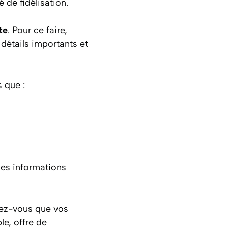
 de fidélisation.
te
. Pour ce faire,
détails importants et
s que :
des informations
rez-vous que vos
e, offre de